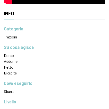
INFO
Categoria
Trazioni
Su cosa agisce
Dorso
Addome
Petto
Bicipite
Dove eseguirlo
Sbarra
Livello