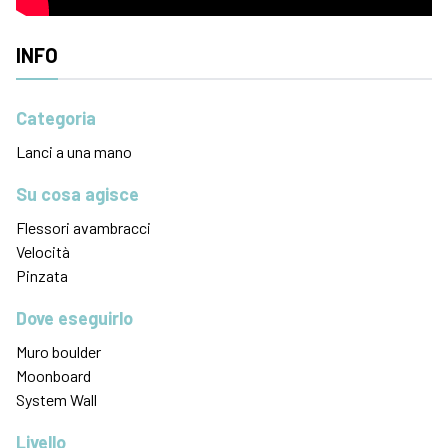
INFO
Categoria
Lanci a una mano
Su cosa agisce
Flessori avambracci
Velocità
Pinzata
Dove eseguirlo
Muro boulder
Moonboard
System Wall
Livello