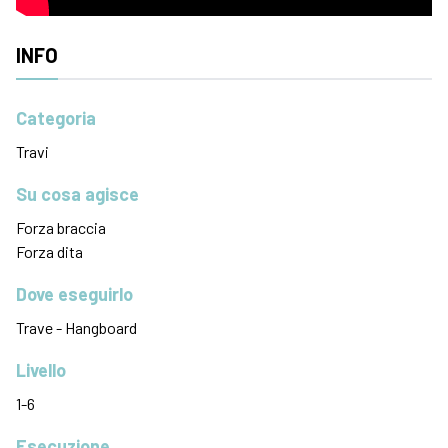
INFO
Categoria
Travi
Su cosa agisce
Forza braccia
Forza dita
Dove eseguirlo
Trave - Hangboard
Livello
1-6
Esecuzione