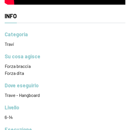
INFO
Categoria
Travi
Su cosa agisce
Forza braccia
Forza dita
Dove eseguirlo
Trave - Hangboard
Livello
6-14
Esecuzione