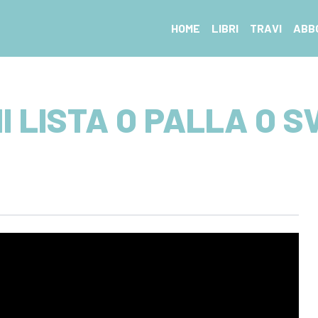
HOME
LIBRI
TRAVI
ABB
I LISTA O PALLA O S