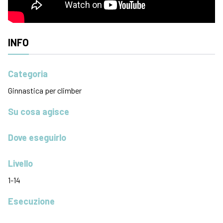
INFO
Categoria
Ginnastica per climber
Su cosa agisce
Dove eseguirlo
Livello
1-14
Esecuzione