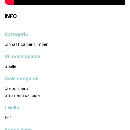
INFO
Categoria
Ginnastica per climber
Su cosa agisce
Spalle
Dove eseguirlo
Corpo libero
Strumenti da casa
Livello
1-14
Esecuzione