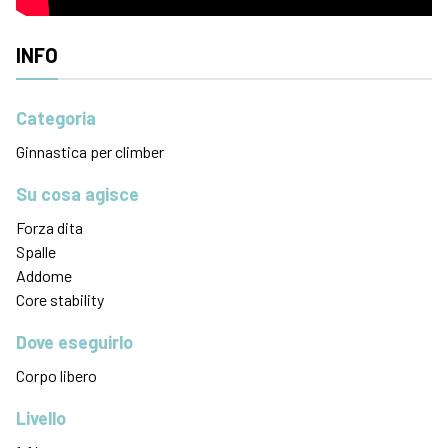
INFO
Categoria
Ginnastica per climber
Su cosa agisce
Forza dita
Spalle
Addome
Core stability
Dove eseguirlo
Corpo libero
Livello