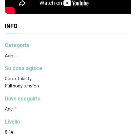
INFO
Categoria
Anelli
Su cosa agisce
Core stability
Full body tension
Dove eseguirlo
Anelli
Livello
6-14