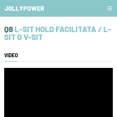
JOLLYPOWER
Q8
L-SIT HOLD FACILITATA / L-
SIT O V-SIT
VIDEO