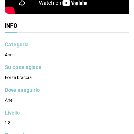
INFO
Categoria
Anelli
Su cosa agisce
Forza braccia
Dove eseguirlo
Anelli
Livello
1-8