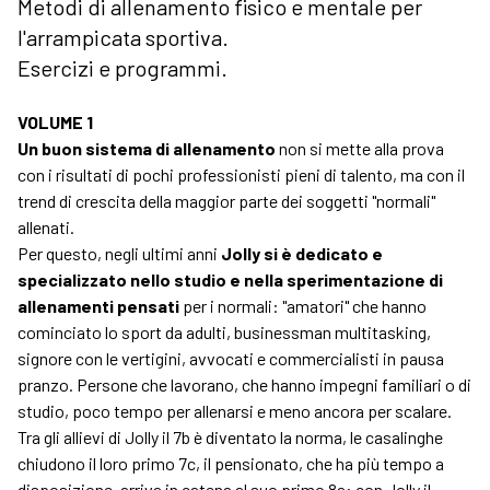
Metodi di allenamento fisico e mentale per
l'arrampicata sportiva.
Esercizi e programmi.
VOLUME 1
Un buon sistema di allenamento
non si mette alla prova
con i risultati di pochi professionisti pieni di talento, ma con il
trend di crescita della maggior parte dei soggetti "normali"
allenati.
Per questo, negli ultimi anni
Jolly si è dedicato e
specializzato nello studio e nella sperimentazione di
allenamenti pensati
per i normali: "amatori" che hanno
cominciato lo sport da adulti, businessman multitasking,
signore con le vertigini, avvocati e commercialisti in pausa
pranzo. Persone che lavorano, che hanno impegni familiari o di
studio, poco tempo per allenarsi e meno ancora per scalare.
Tra gli allievi di Jolly il 7b è diventato la norma, le casalinghe
chiudono il loro primo 7c, il pensionato, che ha più tempo a
disposizione, arriva in catena al suo primo 8a: con Jolly il